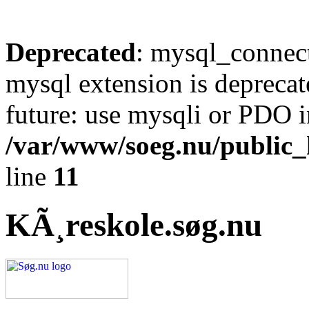
Deprecated
: mysql_connect
mysql extension is deprecat
future: use mysqli or PDO i
/var/www/soeg.nu/public_h
line
11
KÃ¸reskole.søg.nu