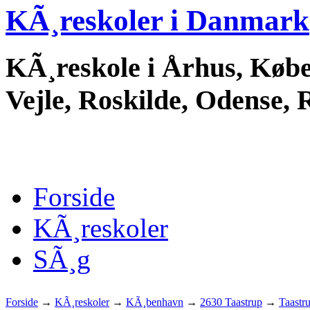
KÃ¸reskoler i Danmark
KÃ¸reskole i Århus, Købe
Vejle, Roskilde, Odense, 
Forside
KÃ¸reskoler
SÃ¸g
Forside
→
KÃ¸reskoler
→
KÃ¸benhavn
→
2630 Taastrup
→
Taastr