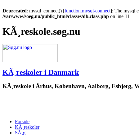
Deprecated
: mysql_connect() [
function.mysql-connect
]: The mysql e
/var/www/soeg.nu/public_html/classes/db.class.php
on line
11
KÃ¸reskole.søg.nu
KÃ¸reskoler i Danmark
KÃ¸reskole i Århus, København, Aalborg, Esbjerg, Vej
Forside
KÃ¸reskoler
SÃ¸g