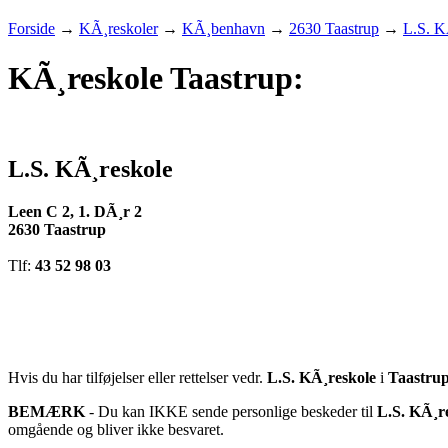
Forside
→
KÃ¸reskoler
→
KÃ¸benhavn
→
2630 Taastrup
→
L.S. K
KÃ¸reskole Taastrup:
L.S. KÃ¸reskole
Leen C 2, 1. DÃ¸r 2
2630 Taastrup
Tlf:
43 52 98 03
Hvis du har tilføjelser eller rettelser vedr.
L.S. KÃ¸reskole
i
Taastru
BEMÆRK
- Du kan IKKE sende personlige beskeder til
L.S. KÃ¸r
omgående og bliver ikke besvaret.